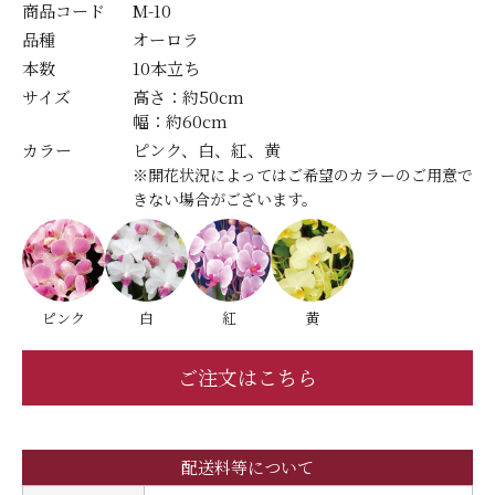
商品コード
M-10
品種
オーロラ
本数
10本立ち
サイズ
高さ：約50cm
幅：約60cm
カラー
ピンク、白、紅、黄
※開花状況によってはご希望のカラーのご用意で
きない場合がございます。
ピンク
白
紅
黄
ご注文はこちら
配送料等について