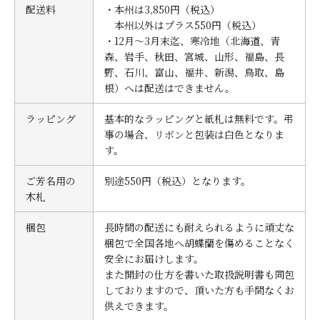
配送料
・本州は3,850円（税込）
本州以外はプラス550円（税込）
・12月～3月末迄、寒冷地（北海道、青
森、岩手、秋田、宮城、山形、福島、長
野、石川、富山、福井、新潟、鳥取、島
根）へは配送はできません。
ラッピング
基本的なラッピングと紙札は無料です。弔
事の場合、リボンと包装は白色となりま
す。
ご芳名用の
別途550円（税込）となります。
木札
梱包
長時間の配送にも耐えられるように頑丈な
梱包で全国各地へ胡蝶蘭を傷めることなく
安全にお届けします。
また開封の仕方を書いた取扱説明書も同包
しておりますので、頂いた方も手間なくお
供えできます。