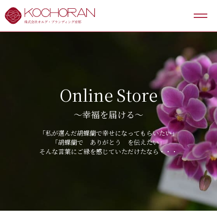
Concept
Online Store
Online Store
Quality
〜幸福を届ける〜
Kyoto Kochoran Journal
「私が選んだ胡蝶蘭で幸せになってもらいたい」
About us
「胡蝶蘭で ありがとう を伝えたい」
そんな言葉にご縁を感じていただけたなら・・・
Hout to order
Contact